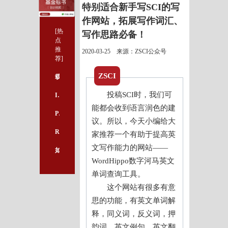
特别适合新手写SCI的写
作网站，拓展写作词汇、
[热
写作思路必备！
点
推
2020-03-25 来源：ZSCI公众号
荐]
ZSCI
载体构建：如何将序列文件转化成图谱文件？
投稿SCI时，我们可
IBM SPSS --一般四格表卡方检验操作步骤解析
能都会收到语言润色的建
Plot Digitizer：自动提取文献图真实数据，这个文献阅读辅助利器真香！！
议。所以，今天小编给大
R语言—最近非常火热的小提琴图+云雨图，小白都能学会的步骤来了！
家推荐一个有助于提高英
文写作能力的网站——
如何命中2020年国家自然基金标书？选好题目才是关键的第一步！
WordHippo数字河马英文
单词查询工具。
这个网站有很多有意
思的功能，有英文单词解
释，同义词，反义词，押
韵词，英文例句，英文翻