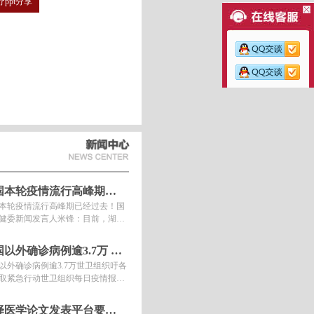
疗ppt分享
中国本轮疫情流行高峰期已经过去！
本轮疫情流行高峰期已经过去！国
健委新闻发言人米锋：目前，湖北
汉以外，所有地市已连续一周无新
诊病例。湖北以外新增确诊病
中国以外确诊病例逾3.7万 世卫组织吁各国采取紧急行动
以外确诊病例逾3.7万世卫组织吁各
取紧急行动世卫组织每日疫情报告
，截至欧洲中部时间11日10时(北
间11日17时)，中国以外新冠肺炎
选择医学论文发表平台要看哪些方面