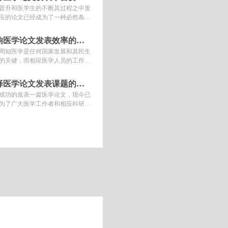
晋升和医学生的不断其过程之中发
应的论文已经成为了一种必然条
这种医学论文是相应医学成果展示
要媒介，也成为了目前晋升评判
影响医学论文发表效率的因素有哪些
周知医学是任何国家发展和其民生
的关键，而相应医学人员的工作素
行业之中的专业度，也是评判医学
和医学人员素养的关键因素。
选择医学论文发表课题的要点有哪些
成功的发表一篇医学论文，现今已
为了广大医学工作者和相应科研人
升的关注内容。而医学论文的发表
有着更强的专业性和更多的注