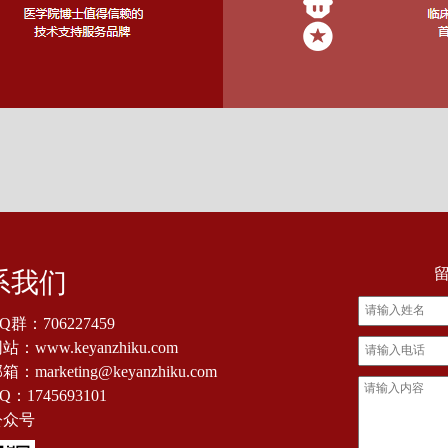
系我们
Q群：
706227459
：www.keyanzhiku.com
：marketing@keyanzhiku.com
Q：
1745693101
公众号