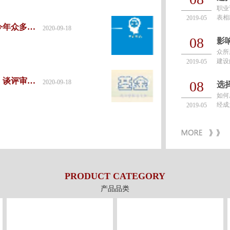
确
职业
表相
2019-05
2020年国基金评委：今年众多基金申请人还在犯这个错！
件，
2020-09-18
的重
08
众所
建设
2019-05
质和
进步
2020国自然接近放榜，谈评审感受！
2020-09-18
08
如何
经成
2019-05
员晋
本身
PRODUCT CATEGORY
产品品类