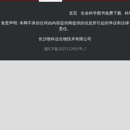
首页
生命科学图书免费下载
科
免责声明: 本网不承担任何由內容提供商提供的信息所引起的争议和法律
责任。
长沙致科达生物技术有限公司
湘ICP备2025122692号-2