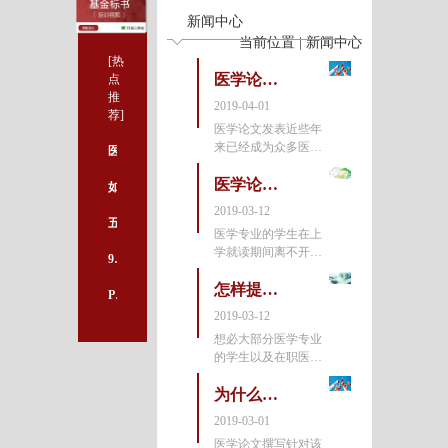
新闻中心
当前位置 | 新闻中心
[热
医学论文发表都有哪些明显的好处？
点
推
2019-04-01
荐]
医学论文发表近些年
来已经成为众多医疗
医学科研课题设计与论文撰写
行业的工作者和医学
学生都想要实现的一
医学论文发表前都需要做哪些准备？
如何提前知道国自然评审结果？
个愿望，虽然医学论
2019-03-12
文发表对于撰写者各
五大热门实验技术图书推荐，助你少走弯路
医学专业的学生在上
个方面的要求都很
学就读期间离不开医
高，但仍
973计划标书正确落实的重要性
学论文发表和撰写，
而医学论文发表成功
怎样提升医学论文发表的成功率？
PNAS：体温越高，越能更好地对抗癌症和感染
以后对于医学生的毕
2019-03-12
业和后期就业都有一
想必大部分医学专业
定的好处，但是由于
的学生以及在职医生
医学论
都对医学论文发表这
个词汇不会感觉陌
为什么医学论文撰写找专业机构很重要
生，而只有在医学论
2019-03-01
文发表以后学生或者
医学论文撰写针对该
医生才具备了学位提