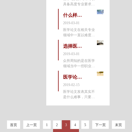
具备高度专业要求的
升以及职
行业来说是非常有必
要的，一些学生和从
什么样的医学论文撰写服务平台更值得信任
业者也可以通过这个
2019-03-01
撰写过程不断提升自
医学论文在相关专业
身的能力。而近年来
领域中一直以难度大
品质有
且内容复杂程度高而
著称学术界，而广大
选择医学论文撰写服务公司要关注哪些方面
从业者和学习者在进
2019-03-01
行相关撰写准备的时
众所周知的是在医学
候有医学论文撰写服
领域当中一些职业考
务平台
评和学业晋升都需要
撰写专业论文，此时
医学论文发表有哪几个环节？
人们倾向于找专业级
2019-02-15
的医学论文撰写服务
医学论文发表其实不
公司配合完成。的确
是什么难事，只要能
品质有
够找到合适的期刊就
可以发表，只是需要
与期刊沟通具体事
项。并且医学论文的
编撰办法不单是通常
首页
上一页
1
2
3
4
5
下一页
末页
论文的写