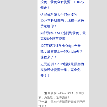
投稿、录稿全套资源，158G快
领走！
这些被科研大牛们热捧的
150+本科研图书，现在一次免
费送给你！
内部资料！SCI选刊到录稿，最
完整8个环节资源
127节视频课学会Origin全技
能，最容易上手的Origin教学
课程来了！
史无前例！
2019新版最强生物
实验设计资源合集，完全免
费！
！
上一篇
最新版EndNote X9.3，批量授
权，免激活，无须破解！
下一篇
中国本轮疫情流行高峰期已经
过去！