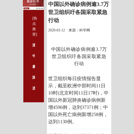
中国以外确诊病例逾3.7万
世卫组织吁各国采取紧急
[热
行动
点
推
2020-03-12 来源：科学网
荐]
漂亮的信号通路都是怎么做出来的？这个神器最适合小白！
中国以外确诊病例逾3.7万
中国本轮疫情流行高峰期已经过去！
世卫组织吁各国采取紧急
行动
最新版EndNote X9.3，批量授权，免激活，无须破解！
国自然科学基金查询神器V2.0版免费开放，可查询近20万个国家基金项目！
世卫组织每日疫情报告显
示，截至欧洲中部时间11日
选择医学论文发表平台要看哪些方面
10时(北京时间11日17时)，中
国以外新冠肺炎确诊病例新
增4596例，达到37371例；中
国以外死亡病例新增258例，
达到1130例。