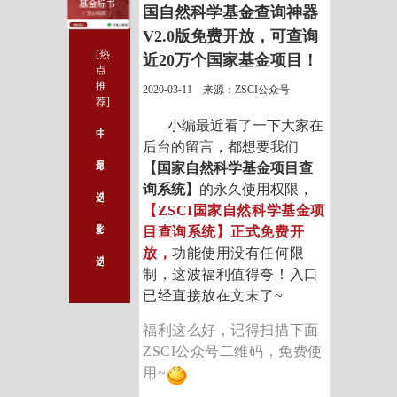
国自然科学基金查询神器
V2.0版免费开放，可查询
[热
近20万个国家基金项目！
点
推
2020-03-11 来源：ZSCI公众号
荐]
小编最近看了一下大家在
中国以外确诊病例逾3.7万 世卫组织吁各国采取紧急行动
后台的留言，都想要我们
最新版EndNote X9.3，批量授权，免激活，无须破解！
【国家自然科学基金项目查
询系统】
的永久使用权限，
选择医学论文发表平台要看哪些方面
【
ZSCI国家自然科学基金项
影响医学论文发表效率的因素有哪些
目查询系统】正式免费开
放，
功能使用没有任何限
选择医学论文发表课题的要点有哪些
制，这波福利值得夸！
入口
已经直接放在文末了~
福利这么好，记得扫描下面
ZSCI公众号二维码，免费使
用~