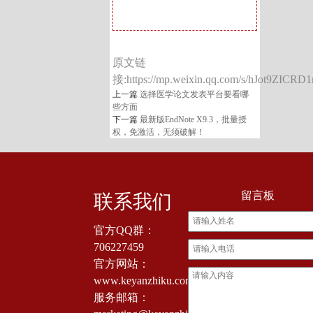
原文链
接:https://mp.weixin.qq.com/s/hJot9ZIC
上一篇
选择医学论文发表平台要看哪
些方面
下一篇
最新版EndNote X9.3，批量授
权，免激活，无须破解！
留言板
联系我们
官方QQ群：
706227459
官方网站：
www.keyanzhiku.com
服务邮箱：