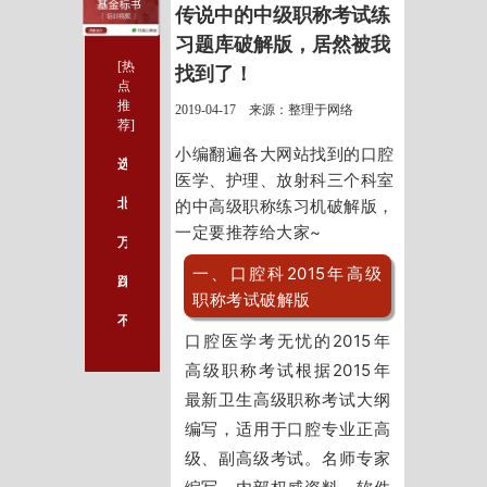
传说中的中级职称考试练
习题库破解版，居然被我
[热
找到了！
点
推
2019-04-17 来源：整理于网络
荐]
小编翻遍各大网站找到的口腔
选择医学论文发表课题的要点有哪些
医学、护理、放射科三个科室
北大医学教授亲身经历：如何用最短时间拿到移民美国批准函？
的中高级职称练习机破解版，
一定要推荐给大家~
万万没想到，支付宝还可以下文献！
一、口腔科
2015年高级
踩过几百个坑之后，终于总结出了SCI期刊的所有插图规范！
职称考试破解版
不要错过！28个临床各学科排名第1的SCI期刊，最新文献打包来了~
口腔医学考无忧的2015年
高级职称考试根据2015年
最新卫生高级职称考试大纲
编写，适用于口腔专业正高
级、副高级考试。名师专家