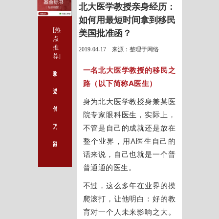
北大医学教授亲身经历：
如何用最短时间拿到移民
[热
美国批准函？
点
推
2019-04-17 来源：整理于网络
荐]
一名北大医学教授的移民之
影响医学论文发表效率的因素有哪些
路（以下简称A医生）
选择医学论文发表课题的要点有哪些
身为北大医学教授身兼某医
传说中的中级职称考试练习题库破解版，居然被我找到了！
院专家眼科医生，实际上，
万万没想到，支付宝还可以下文献！
不管是自己的成就还是放在
整个业界，用A医生自己的
踩过几百个坑之后，终于总结出了SCI期刊的所有插图规范！
话来说，自己也就是一个普
普通通的医生。
不过，这么多年在业界的摸
爬滚打，让他明白：
好的教
育对一个人未来影响之大。