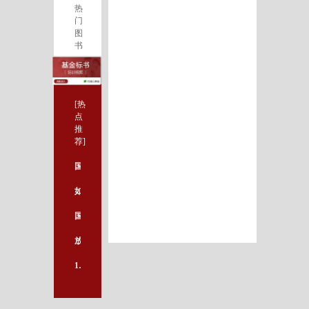
热
门
图
书
[热
点
推
荐]
国自然科学基金查询神器V2.0版免费开放，可查询近20万个国家基金项目！
如果没有影响因子，你们将如何评价我？
国自然申报未成功，一定是这个环节出了问题。
放大招！《生物医学SCI论文翻译与写作技巧》 绝密视频课程免费分享
10大热门论文写作指导图书，一点就通！