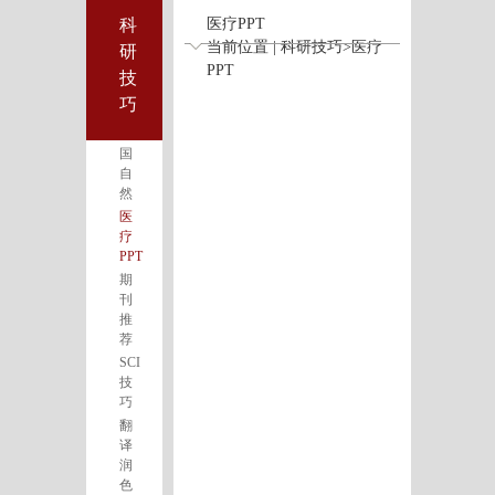
科
医疗PPT
当前位置 | 科研技巧>医疗
研
PPT
技
巧
国
自
然
医
疗
PPT
期
刊
推
荐
SCI
技
巧
翻
译
润
色