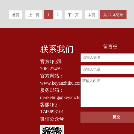
右才会发布2017年
JCR影响因子和分
区，2018年10月左右
首页
上一页
1
2
下一页
末页
共 12 条记录
才会发布2017年中科
院J
留言板
联系我们
官方QQ群：
706227459
官方网站：
www.keyanzhiku.com
服务邮箱：
marketing@keyanzhiku.com
客服QQ：
1745693101
微信公众号