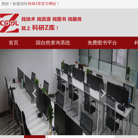
您好！欢迎访问
科研Z库官方网站
！
首页
国自然查询系统
免费图书平台