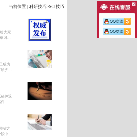
当前位置 | 科研技巧>SCI技巧
编给大家
文单词查
现已成为
可缺少的
原稿件退
稿件
能称之
阶段中