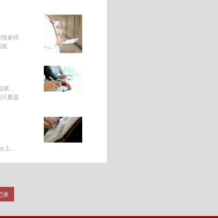
有很多经
思路
结果，
信只要是
raphy上面
条记录