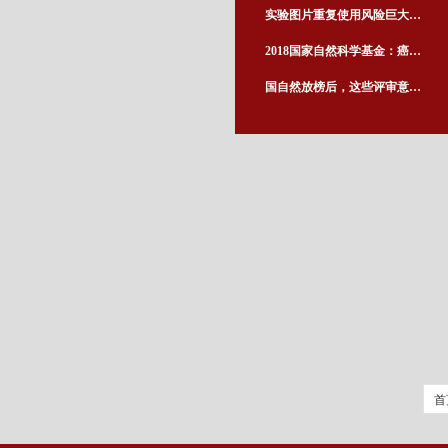
实验图片重复使用风险巨大，切勿自作聪明、自毁前程！！！
2018国家自然科学基金：癌基因研究项目
国自然放榜后，这些评审意见有何深意？
首