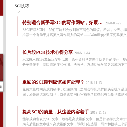
SCI技巧
特别适合新手写SCI的写作网站，拓展写作词汇、写作思路必备！
2020-03-25
ZSCI投稿SCI时，我们可能都会收到语言润色的建议。所以，今天小
推荐一个有助于提高英文写作能力的网站——WordHippo数字河马英
询工
长片段PCR技术心得分享
2018-11-14
PCR技术自1983Mullis发明以来，给生命科学带来了历史性的变化，
分子遗传学、基因组测序和作图、法医学、系统动物学等各领域内不
工
退回的SCI期刊应该如何处理？
2018-11-13
花费大量时间完成的稿件，投递到期刊之后会得到怎样的决定呢？是
回，还是建议改投期刊，或是送交同行审稿呢？这些只有当期刊收到
提高SCI的质量，从这些内容着手
2018-11-13
能够成功发表的SCI文章一般都是高质量的文章，但是什么样的文章才
为高质量的文章呢？高质量的文章，即我们在选题，写作和投稿三个