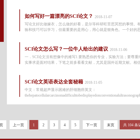
如何写好一篇漂亮的SCI论文？
2018-11-07
写论文好比做嫁衣，怎么做的好看，是尔等科研旺苦思冥想的事情。
验和技巧可以学习，但最重要的是用心，用心就是狠角色。一个好的
SCI论文怎么写？一位牛人给出的建议
2018-11-06
一．SCI论文没有想像中的难写1.要熟悉你的专业，实验方法；要尊重
实事求是面对结果，下笔之前多看看文献，尤其是国外近期文献。相
SCI论文英语表达全套秘籍
2018-11-05
中文：常规超声显示困难的肝细胞癌英文：
thehepatocellularcarcinomadifficulttobedisplayedonconventionalultrasonog
的英文有何问题？先回顾一条我们学过的语法
页
上一页
1
2
3
4
5
下一页
末页
共 104 