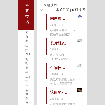
科
科研技巧
当前位置 | 科研技巧
研
技
国自然科学基金查询神器V2.0版免费开放，可查询近20万个国家基金项目！
巧
2020-03-11
小编最近看了一下大
国
家在后台的留言，都
自
想要我们【国家自然
然
科学基金项目查询系
长片段PCR技术心得分享
医
统】的永久使用权
2018-11-14
疗
限，【ZSCI国家自然
PPT
PCR技术自
科学基金项目查询系
1983Mullis发明以
期
统】正式免
来，给生命科学带来
刊
了历史性的变化，现
生物技术的前景:现在和未来
推
已成为分子遗传学、
荐
2018-11-14
基因组测序和作图、
SCI
受政府的鼓励，生物
法医学、系统动物学
技
技术市场获得不断发
等各领域内不可缺少
巧
展。根据
的工
翻
GrandViewResearch公
退回的SCI期刊应该如何处理？
译
司的数据，2016年生
润
2018-11-13
物技术领域的估值为
色
花费大量时间完成的
3696.2亿美元，到