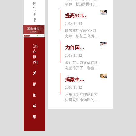
热
稿件，投递到期刊之
2025年，这个数字将
门
后会得到怎样的决定
翻倍，达到7
图
呢？是原稿件退回，
提高SCI的质量，从这些内容着手
书
还是建议改投期刊，
2018-11-13
或是送交同行审稿
能够成功发表的SCI
呢？这些只有当期刊
文章一般都是高质量
收到稿件
的文章，但是什么样
[热
的文章才能称之为高
为何国内科研人员不敢这么干？
点
质量的文章呢？高质
2018-11-12
推
量的文章，即我们在
荐]
最近有两篇文章在朋
选题，写作和投稿三
友圈传开了，看看来
个阶段中
关于case report的写法，你还有多少不知道的？
自朋友圈的报道：1.
美国有个不怕延毕的
搞微生物科研离不开的生物化学
新手必收藏/青年基金标书撰写指南
医学生，用蓝细菌的
2018-11-12
光合作用给大鼠的心
运用化学的理论和方
热量限制为何能延长寿命？Nature子刊找到“答案”！
脏供氧。路人甲：机
法研究生命物质的边
体不会排
缘学科。其任务主要
成功发表论文第一步：论文写作规范指南出炉，史上最全整理！
是了解生物的化学组
成、结构及生命过程
细说科研课题设计
中各种化学变化。从
早期对生物总体组成
的研究