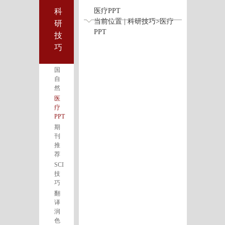
科
医疗PPT
当前位置 | 科研技巧>医疗
研
PPT
技
巧
国
自
然
医
疗
PPT
期
刊
推
荐
SCI
技
巧
翻
译
润
色