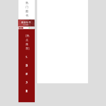
热
门
图
书
[热
点
推
荐]
SCI论文怎么写？一位牛人给出的建议
国自然基金标书写作方法
科研课题标书质量好的内容体现在哪里
为什么医学论文撰写找专业机构很重要
影响医学论文发表效率的因素有哪些