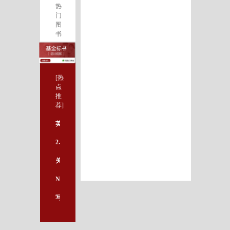
热
门
图
书
[热
点
推
荐]
英文论文写作技巧分享！
2018年度国家自然科学基金评审结果放榜
关于case report的写法，你还有多少不知道的？
Nature子刊：研究人员开发出阻断感冒病毒的新分子
写论文如何避免使用不恰当的词？