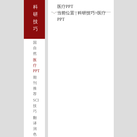
科
医疗PPT
当前位置 | 科研技巧>医疗
研
PPT
技
巧
国
自
然
医
疗
PPT
期
刊
推
荐
SCI
技
巧
翻
译
润
色